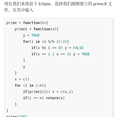
现在我们来体验下 Eclipse，选择我们刚刚建立的 prime.R 文
件，在其中输入
prime = 
function
(n){

    prime1 = 
function
(x){

        y = 
TRUE
for
(i 
in
 (x %/% 
2
):
2
){

if
(x %% i == 
0
) y = 
FALSE
if
(x == 
2
 | x == 
3
) y = 
TRUE
        }

        y

    }

    x = c()

for
 (i 
in
2
:n){

if
(prime1(i)) x = c(x,i)

if
(i == n) 
return
(x)

    }

}

prime(
100
)
