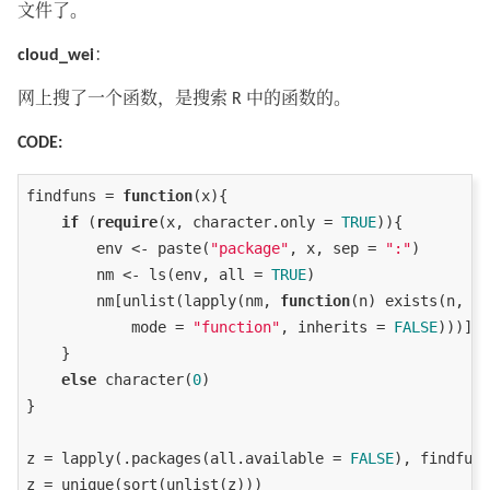
文件了。
cloud_wei
：
网上搜了一个函数，是搜索 R 中的函数的。
CODE:
findfuns = 
function
(x){

if
 (
require
(x, character.only = 
TRUE
)){

        env <- paste(
"package"
, x, sep = 
":"
)

        nm <- ls(env, all = 
TRUE
)

        nm[unlist(lapply(nm, 
function
(n) exists(n, wh
            mode = 
"function"
, inherits = 
FALSE
)))]

    }

else
 character(
0
)

}

z = lapply(.packages(all.available = 
FALSE
), findfuns
z = unique(sort(unlist(z)))
