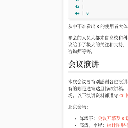
42
 |

44
 | 
0
从中不难看出 R 的使用者
参会的人员大都来自高校和科
议给予了极大的关注和支持，
咨询师等等。
会议演讲
本次会议要特别感谢各位演讲
有的则是通宵达旦修改讲稿。在
场。以下演讲资料都遵守
CC
北京会场：
陈堰平：
会议开幕及 R
高涛、李程：
统计图形概