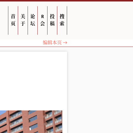
首
关
论
R
投
搜
页
于
坛
会
稿
索
编辑本页 →