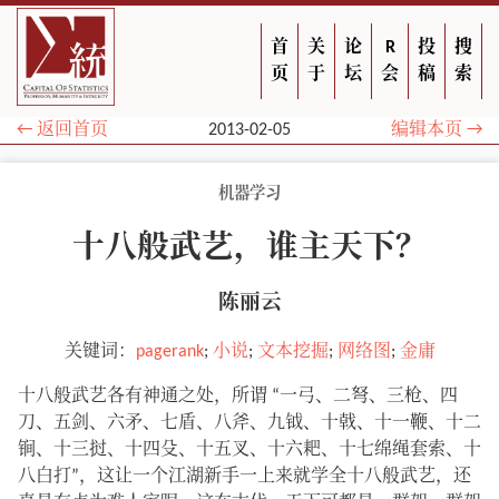
首
关
论
R
投
搜
页
于
坛
会
稿
索
← 返回首页
2013-02-05
编辑本页 →
机器学习
十八般武艺，谁主天下？
陈丽云
关键词：
pagerank
;
小说
;
文本挖掘
;
网络图
;
金庸
十八般武艺各有神通之处，所谓 “一弓、二弩、三枪、四
刀、五剑、六矛、七盾、八斧、九钺、十戟、十一鞭、十二
锏、十三挝、十四殳、十五叉、十六耙、十七绵绳套索、十
八白打”，这让一个江湖新手一上来就学全十八般武艺，还