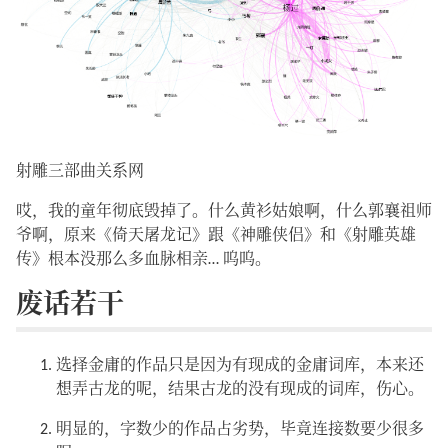
射雕三部曲关系网
哎，我的童年彻底毁掉了。什么黄衫姑娘啊，什么郭襄祖师
爷啊，原来《倚天屠龙记》跟《神雕侠侣》和《射雕英雄
传》根本没那么多血脉相亲… 呜呜。
废话若干
选择金庸的作品只是因为有现成的金庸词库，本来还
想弄古龙的呢，结果古龙的没有现成的词库，伤心。
明显的，字数少的作品占劣势，毕竟连接数要少很多