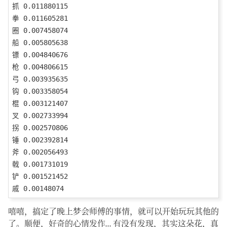
抓 0.011880115

拳 0.011605281

圈 0.007458074

船 0.005805638

镖 0.004840676

枪 0.004806615

弓 0.003935635

钩 0.003358054

棍 0.003121407

叉 0.002733994

拐 0.002570806

锤 0.002392814

斧 0.002056493

戟 0.001731019

铲 0.001521452

嘻嘻，搞定了晚上梦会师傅的事情，就可以开始玩玩其他的
了。顺便，好奇的心情发作… 有没有发现，其实这朵花，真