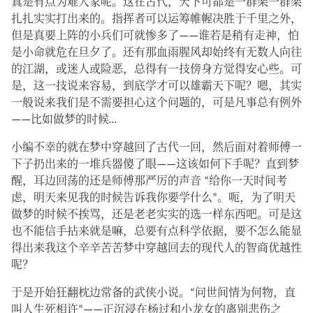
真是有点为难人家呢。这在古代，天下可都是一群架一群架
扎扎实实打出来的。指挥者可以运筹帷幄决胜于千里之外，
但是真要上阵的小兵们可就惨多了——谁若是稍有走神，怕
是小命就危在旦夕了。还有那血雨腥风却始终有无数人向往
的江湖，或迷人或险恶，总得有一技傍身方觉得安心些。可
是，这一技说来容易，到底学才可以雄霸天下呢？嗯，其实
一般说来我们是不需要担心这个问题的，可是凡事总有例外
——比如做梦的时候…
小编不幸的就在梦中穿越回了古代一回，然后面对着师傅一
下子扔出来的一堆兵器傻了眼——这该如何下手呢？直到梦
醒，耳边回荡的还是师傅那严厉的声音 “给你一天时间考
虑，明天来见我的时候告诉我你要学什么”。呃，为了明天
做梦的时候不挨骂，还是老老实实的选一样东西吧。可是这
也不能信手拈来就是嘛，总要有点科学依据，要不怎么能显
得出来我这个辛辛苦苦梦中穿越回去的现代人的智商优越性
呢？
于是开始狂翻枕边常备的武侠小说。“问世间情为何物，直
叫人生死相许”——正沉浸在杨过和小龙女的离别悲伤之