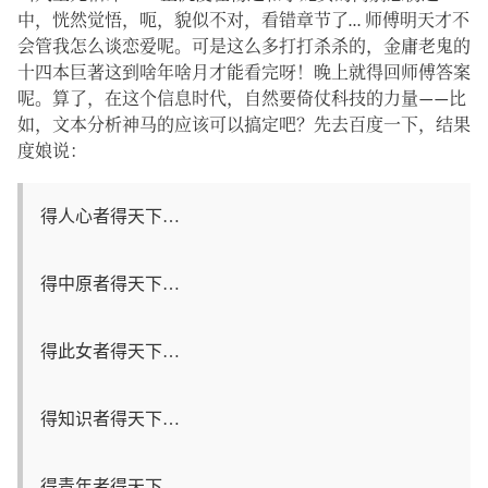
中，恍然觉悟，呃，貌似不对，看错章节了… 师傅明天才不
会管我怎么谈恋爱呢。可是这么多打打杀杀的，金庸老鬼的
十四本巨著这到啥年啥月才能看完呀！晚上就得回师傅答案
呢。算了，在这个信息时代，自然要倚仗科技的力量——比
如，文本分析神马的应该可以搞定吧？先去百度一下，结果
度娘说：
得人心者得天下…
得中原者得天下…
得此女者得天下…
得知识者得天下…
得青年者得天下…