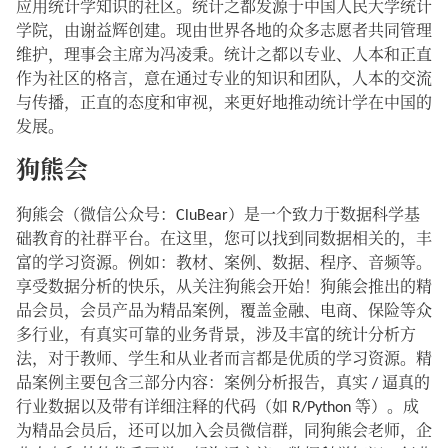
应用统计学知识的社区。统计之都发源于中国人民大学统计
学院，由谢益辉创建。现由世界各地的众多志愿者共同管理
维护，理事会主席为冯凌秉。统计之都以专业、人本和正直
作为社区的格言，意在通过专业的知识和团队，人本的交流
与传播，正直的态度和审视，来更好地推动统计学在中国的
发展。
狗熊会
狗熊会（微信公众号：CluBear）是一个致力于数据科学基
础教育的社群平台。在这里，您可以找到同数据相关的，丰
富的学习资源。例如：教材、案例、数据、程序、音频等。
享受数据分析的快乐，从关注狗熊会开始！狗熊会推出的精
品会员，会员产品为精品案例，覆盖金融、电商、保险等众
多行业，有真实可靠的业务背景，涉及丰富的统计分析方
法，对于教师、学生和从业者而言都是优质的学习资源。精
品案例主要包含三部分内容：案例分析报告，真实 / 逼真的
行业数据以及带有详细注释的代码（如 R/Python 等）。成
为精品会员后，还可以加入会员微信群，同狗熊会老师，企