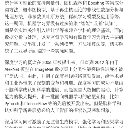
统计学习理论的支持向量机，随机森林和 Boosting 等集成分
类方法，概率图模型，基于再生核理论的非线性数据分析与
处理方法，非参数贝叶斯方法，稀疏学习模型及应用等等。
这一期间，机器学习界没有过多渲染 “智能” 或者“认知”，
而是务实地关注引入统计学等来建立学科的理论基础，面向
数据分析与处理，以无监督学习和有监督学习为两大主要研
究问题，提出和开发了一系列模型、方法和算法等，切实解
决了工业界所面临的一些实际问题。
深度学习的概念在 2006 年被提出来，但直到 2012 年由于
AlexNet 模型在 ImageNet 数据集上分类性能突破性进展才被
广泛认同。由此，开启了深度神经网络蓬勃发展，给学术界
和工业界带来了深刻的变革和机遇。深度学习的成功不是由
于脑科学或认知科学的进展，而是源自大数据的驱动，计算
能力的极大提升，和一批面向机器学习的底层架构，比如
PyTorch 和 TensorFlow 等的先后被开发出来。但是脑科学和
认知科学新进展势必给人工智能的探索以灵感和想象。
深度学习同时激励了无监督生成模型、强化学习和因果学习