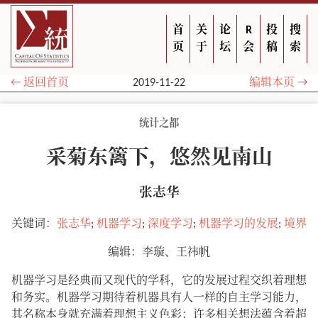
首
关
论
R
投
搜
页
于
坛
会
稿
索
← 返回首页
2019-11-22
编辑本页 →
统计之都
采菊东篱下，悠然见南山
张志华
关键词：
张志华
;
机器学习
;
深度学习
;
机器学习的发展
;
境界
编辑：李璇、王祎帆
机器学习是经典而又现代的学科，它的发展过程交织着理想
和务实。机器学习期待着机器具有人一样的自主学习能力，
其名称本身就充满着理想主义色彩；许多相关想法蕴含着超