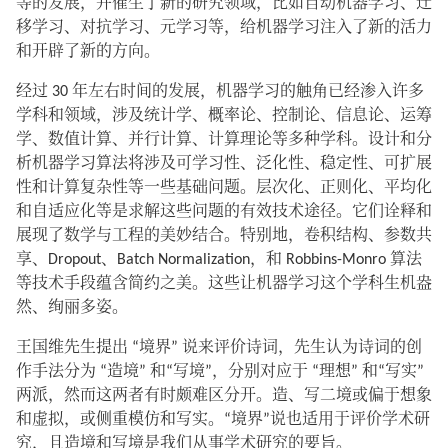
等的发展，并催生了新的研究领域，比如自动机器学习、迁
移学习、对抗学习、元学习等，给机器学习注入了新的活力
和开辟了新的方向。
经过 30 年左右时间的发展，机器学习的触角已经渗入许多
学科和领域，涉及统计学、概率论、控制论、信息论、运筹
学、数值计算、并行计算、计算理论等多种学科。设计和分
析机器学习算法将涉及可学习性、泛化性、稳定性、可扩展
性和计算复杂性等一些基础问题。层次化、正则化、平均化
和自适应化等是求解这些问题的有效技术途径。它们诠释和
展现了数学与工程的美妙结合。特别地，卷积结构、参数共
享、Dropout、Batch Normalization，和 Robbins-Monro 算法
等技术手段蕴含简约之美。这些让机器学习这个学科生机盎
然、绚丽多姿。
王国维先生提出 “境界” 说来评价诗词，先生认为诗词的创
作手法分为 “造境” 和“写境”，分别对应于 “理想” 和“写实”
两派，然而这两者有时颇难区分开。造、写二境或偏于想象
和虚拟，或侧重模仿和写实。“境界”说也适用于评价学术研
究，且造境和写境是我们从事学术研究的要旨。