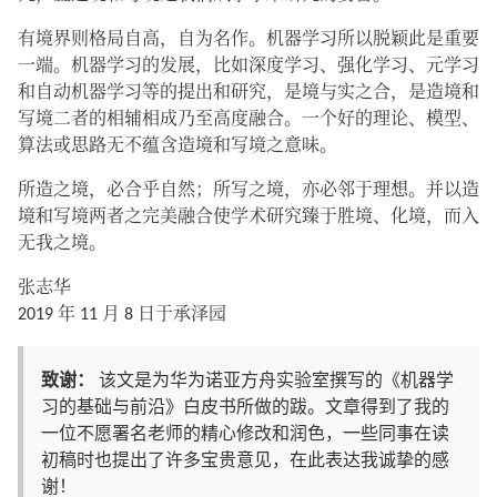
有境界则格局自高，自为名作。机器学习所以脱颖此是重要
一端。机器学习的发展，比如深度学习、强化学习、元学习
和自动机器学习等的提出和研究，是境与实之合，是造境和
写境二者的相辅相成乃至高度融合。一个好的理论、模型、
算法或思路无不蕴含造境和写境之意味。
所造之境，必合乎自然；所写之境，亦必邻于理想。并以造
境和写境两者之完美融合使学术研究臻于胜境、化境，而入
无我之境。
张志华
2019 年 11 月 8 日于承泽园
致谢：
该文是为华为诺亚方舟实验室撰写的《机器学
习的基础与前沿》白皮书所做的跋。文章得到了我的
一位不愿署名老师的精心修改和润色，一些同事在读
初稿时也提出了许多宝贵意见，在此表达我诚挚的感
谢！