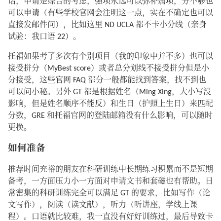
话，申请是综合的考虑，强项永远可以弥补弱项，分不够也
可以申请（有些学校官网会注明这一点，实在不确定也可以
直接发邮件问），比如这里 ND UCLA 都不卡小分线（亲身
试验：我口语 22）。
托福如果考了多次有个别项目（我的印象中并不多）也可以
接受拼分（MyBest score）或者总分划线不接受拼分但是小
分接受，这些官网 FAQ 部分一般都能找到答案，找不到也
可以问小秘。另外 GT 都是根据姓名（Ming Xing，大小写没
影响，但是姓名顺序不能反）和生日（护照上生日）来匹配
分数，GRE 和托福官网的登陆邮箱没有什么影响，可以随时
更换。
如何准备
推荐时间充裕的朋友在科研训练中长期练习积累而不是短期
备考，一方面压力小一方面对申请文书和套磁也有帮助。日
常密集的科研训练完全可以满足 GT 的要求，比如写作（论
文写作），阅读（读文献），听力（听讲座，学线上课
程）。口语就比较难，我一直没有好好训练过，最后导致卡