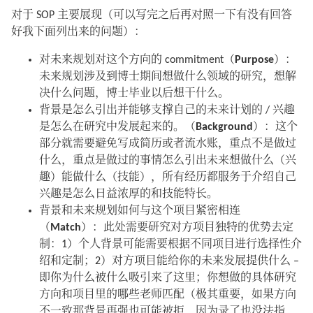
对于 SOP 主要展现（可以写完之后再对照一下有没有回答
好我下面列出来的问题）：
对未来规划对这个方向的 commitment（
Purpose
）：
未来规划涉及到博士期间想做什么领域的研究，想解
决什么问题，博士毕业以后想干什么。
背景是怎么引出并能够支撑自己的未来计划的 / 兴趣
是怎么在研究中发展起来的。（
Background
）：这个
部分就需要避免写成简历或者流水账，重点不是做过
什么，重点是做过的事情怎么引出未来想做什么（兴
趣）能做什么（技能），所有经历都服务于介绍自己
兴趣是怎么日益浓厚的和技能特长。
背景和未来规划如何与这个项目紧密相连
（
Match
）：此处需要研究对方项目独特的优势去定
制：1）个人背景可能需要根据不同项目进行选择性介
绍和定制；2）对方项目能给你的未来发展提供什么 –
即你为什么被什么吸引来了这里；你想做的具体研究
方向和项目里的哪些老师匹配（极其重要，如果方向
不一致那背景再强也可能被拒，因为录了也没法指