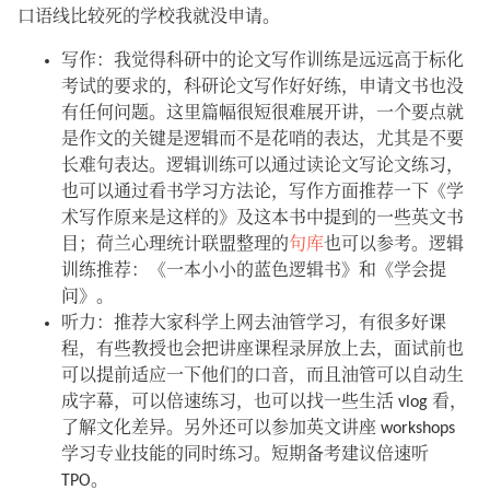
口语线比较死的学校我就没申请。
写作：我觉得科研中的论文写作训练是远远高于标化
考试的要求的，科研论文写作好好练，申请文书也没
有任何问题。这里篇幅很短很难展开讲，一个要点就
是作文的关键是逻辑而不是花哨的表达，尤其是不要
长难句表达。逻辑训练可以通过读论文写论文练习，
也可以通过看书学习方法论，写作方面推荐一下《学
术写作原来是这样的》及这本书中提到的一些英文书
目；荷兰心理统计联盟整理的
句库
也可以参考。逻辑
训练推荐：《一本小小的蓝色逻辑书》和《学会提
问》。
听力：推荐大家科学上网去油管学习，有很多好课
程，有些教授也会把讲座课程录屏放上去，面试前也
可以提前适应一下他们的口音，而且油管可以自动生
成字幕，可以倍速练习，也可以找一些生活 vlog 看，
了解文化差异。另外还可以参加英文讲座 workshops
学习专业技能的同时练习。短期备考建议倍速听
TPO。