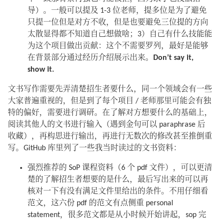
导）。一般可以提及 1-3 位老师，提多位是为了避免
只提一位但是对方不收，但是也要避免三位提的方向
太散显得都不知道自己想做啥；3）自己有什么技能能
为这个项目做出贡献：这个不需要罗列，最好是能够
在背景部分通过经历介绍展示出来。
Don’t say it,
show it.
文书写作需要先弄清楚招生者要什么，同一个领域会有一些
大家普遍重视的，但是到了每个项目 / 老师那里可能会有独
特的偏好，需要进行调研。在了解对方想要什么的基础上，
阅读其他人的文书进行输入（遇到金句可以 paraphrase 后
收藏），再构思进行输出，再进行无数次的修改甚至推倒重
写。GitHub 库里列了一些我当时读过的文书资料：
强烈推荐的 SoP 课程资料（6 个 pdf 文件），可以更清
楚的了解招生者想要的是什么，最后写出来的可以再
核对一下有没有满足文件里给出的条件。不用仔细看
范文，这六份 pdf 的范文有点侧重 personal
statement，很多范文都是从小时候开始讲起，sop 完