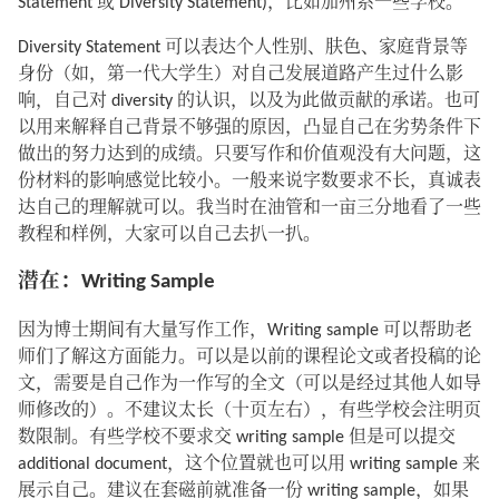
Statement 或 Diversity Statement)，比如加州系一些学校。
Diversity Statement 可以表达个人性别、肤色、家庭背景等
身份（如，第一代大学生）对自己发展道路产生过什么影
响，自己对 diversity 的认识，以及为此做贡献的承诺。也可
以用来解释自己背景不够强的原因，凸显自己在劣势条件下
做出的努力达到的成绩。只要写作和价值观没有大问题，这
份材料的影响感觉比较小。一般来说字数要求不长，真诚表
达自己的理解就可以。我当时在油管和一亩三分地看了一些
教程和样例，大家可以自己去扒一扒。
潜在：Writing Sample
因为博士期间有大量写作工作，Writing sample 可以帮助老
师们了解这方面能力。可以是以前的课程论文或者投稿的论
文，需要是自己作为一作写的全文（可以是经过其他人如导
师修改的）。不建议太长（十页左右），有些学校会注明页
数限制。有些学校不要求交 writing sample 但是可以提交
additional document，这个位置就也可以用 writing sample 来
展示自己。建议在套磁前就准备一份 writing sample，如果