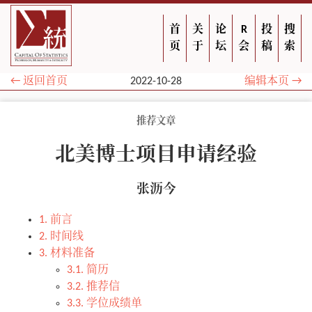
首
关
论
R
投
搜
页
于
坛
会
稿
索
← 返回首页
2022-10-28
编辑本页 →
推荐文章
北美博士项目申请经验
张沥今
1. 前言
2. 时间线
3. 材料准备
3.1. 简历
3.2. 推荐信
3.3. 学位成绩单