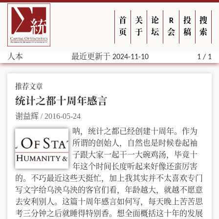
首
关
论
R
投
搜
页
于
坛
会
稿
索
人本
最近更新于 2024-11-10
1 / 1
推荐文章
统计之都十周年感言
谢益辉
/
2016-05-24
呐，统计之都已经创建十周年。作为
所谓的创始人，自然也是时候卷起袖
子跟大家一起干一大碗鸡汤，毕竟十
年这个时间长度听起来好像还蛮厉害
的。不巧最近这些天挺忙，加上我其实并不太喜欢专门
写文字给乌泱乌泱的客官们看，年龄越大，就越不愿意
去安利别人。这篇十周年感言如何写，每天晚上苦苦思
考三分钟之后就睡得特别香。想全面概括这十年的发展