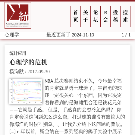
首
关
论
R
投
搜
页
于
坛
会
稿
索
心理学
最近更新于 2024-11-10
1 / 1
统计应用
心理学的危机
杨洵默
/
2017-09-30
NBA 总决赛刚结束不久，今年最幸福
的肯定就是勇士球迷了。宇宙勇的球
迷一定很关心一个东西，因为它决定
着你看到的是海啸组合还是铁花兄弟
——它就是手感。 但是，手感真的会忽冷忽热吗？ 你
肯定会说这问题怎么这么蠢，打过球的谁没有篮筐大的
像海洋的时候？别急。。让我先介绍下这问题的背景。
[…] n 年以前，斯金纳在一系列经典的鸽子实验中展示