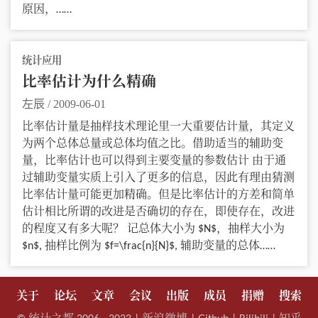
原因，……
统计应用
比率估计为什么精确
左辰
/
2009-06-01
比率估计量是抽样技术理论里一大重要估计量，其定义
为两个总体总量或总体均值之比。借助适当的辅助变
量，比率估计也可以得到主要变量的参数估计 由于通
过辅助变量实质上引入了更多的信息，因此有理由猜测
比率估计量可能更加精确。但是比率估计的方差和简单
估计相比所谓的改进是否确切的存在，即使存在，改进
的程度又有多大呢？ 记总体大小为 $N$，抽样大小为
$n$, 抽样比例为 $f=\frac{n}{N}$, 辅助变量的总体……
关于
论坛
文章
会议
出版
成员
捐赠
搜索