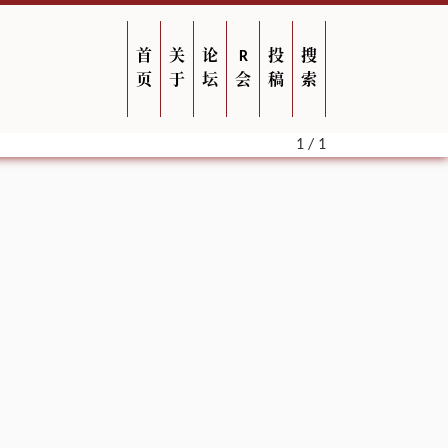
首
关
论
R
投
搜
页
于
坛
会
稿
索
1 / 1