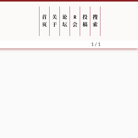
首
关
论
R
投
搜
页
于
坛
会
稿
索
1 / 1