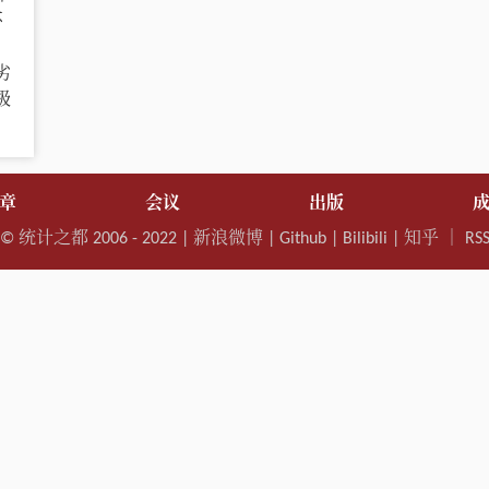
不
劣
极
章
会议
出版
©
统计之都
2006 - 2022 |
新浪微博
|
Github
|
Bilibili
|
知乎
｜
RS