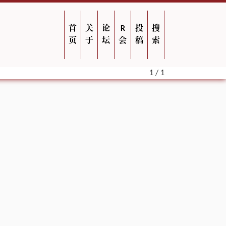
首
关
论
R
投
搜
页
于
坛
会
稿
索
1 / 1