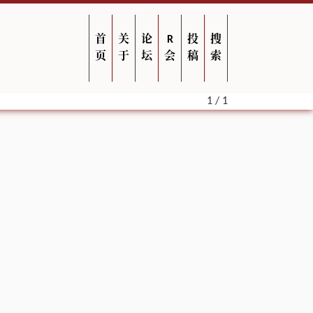
首
关
论
R
投
搜
页
于
坛
会
稿
索
1 / 1