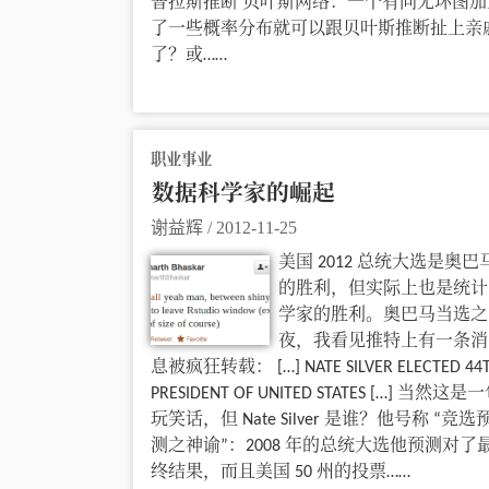
普拉斯推断 贝叶斯网络：一个有向无环图加
了一些概率分布就可以跟贝叶斯推断扯上亲
了？或……
职业事业
数据科学家的崛起
谢益辉
/
2012-11-25
美国 2012 总统大选是奥巴
的胜利，但实际上也是统计
学家的胜利。奥巴马当选之
夜，我看见推特上有一条消
息被疯狂转载： […] NATE SILVER ELECTED 44
PRESIDENT OF UNITED STATES […] 当然这是
玩笑话，但 Nate Silver 是谁？他号称 “竞选
测之神谕”：2008 年的总统大选他预测对了
终结果，而且美国 50 州的投票……