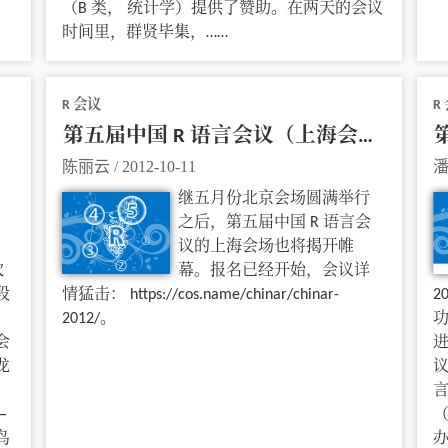
（B 类， 统计学）提供了赞助。在两天的会议
时间里，群贤毕集，……
R 会议
R
）
第五届中国 R 语言会议（上海会场）报名开始
陈丽云
/
2012-10-11
继五月份北京会场圆满举行
之后，第五届中国 R 语言会
议的上海会场也将揭开帷
次
幕。报名已经开始，会议详
段
情猛击： https://cos.name/chinar/chinar-
2
2012/。
功
会
进
龙
议
言
—
（
鸟
办