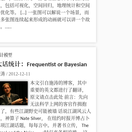
用，包括可视化，空间回归，地理统计和空间
优化等。 […] 一张图可以解说一个场景，而
很多张图连续起来形成的动画就可以讲一个故
。……
计模型
话统计：Frequentist or Bayesian
施涛
/
2012-12-11
本文引自施涛的博客，其中
重要的英文都进行了翻译，
原文请点击此处 前言：先向
无法科学上网的客官作揖抱
歉了，有些江湖野史可能被墙 话说江湖风云人
，神算子 Nate Silver， 在纽约时报开博占卜
项江湖话题，每每言中。并著书立传， The