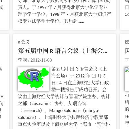
上
导师，北京大学数据可视化及可视计算小组负
S
戚
责人。于 1997 年 7 月获得北京大学化学专业
日
理学学士学位，1998 年 7 月获北京大学知识产
C
权专业法学学士学位，其后赴……
R 会议
统
第五届中国 R 语言会议（上海会场）纪要
李舰
/
2012-11-08
马
第五届中国 R 语言会议（上
海会场）于 2012 年 11 月 3
日~ 4 日在上海财经大学行政
楼一楼报告厅成功召开。会
\d
TH
议由上海财经大学统计与管理学院主办、统计
绍
一句
之都（cos.name）协办，艾瑞咨询
的
预
（iresearch）、Mango Solutions（mango-
r
最
solutions）、上海财经大学数理经济学教育部
年
重点实验室以及上海财经大学上海市一流学科