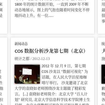
来
1800 年的统计数据开始，一直到 2009 年不断
调
动态地展示，图上的气泡也随着时间变化不停
最
是
地抖动上升。有一位……
事
新闻动态
统
COS 数据分析沙龙第七期（北京）
大
统计之都
/
2012-12-13
2012 年 12 月 9 日，第七期
觉
COS 沙龙以 “数据可视化” 为
候
话题，在人民大学泊星地咖
些
啡厅举行。 沙龙邀请了北京
他
大学的袁晓如老师围绕沙龙主题做了精彩发
拉
言。 […] 袁晓如老师简介：北京大学 “百人计
物
拉
划” 研究员, 北京大学信息科学技术学院博士生
各