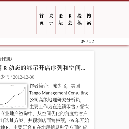
首
关
论
R
投
搜
页
于
坛
会
稿
索
39 / 52
计图形
用 R 动态的显示开店序列和空间分布
陈少飞
/
2012-12-30
作者简介：陈少飞，美国
Tango Management Consulting
公司高级地理研究分析员，
主要工作为在连锁零售 / 餐饮
的商业地产咨询中，从空间优化的角度给客户
制订选址方案，并预测店面销售额。05 年开始
触 R，主要研究 R 在地理信息科学方面的应