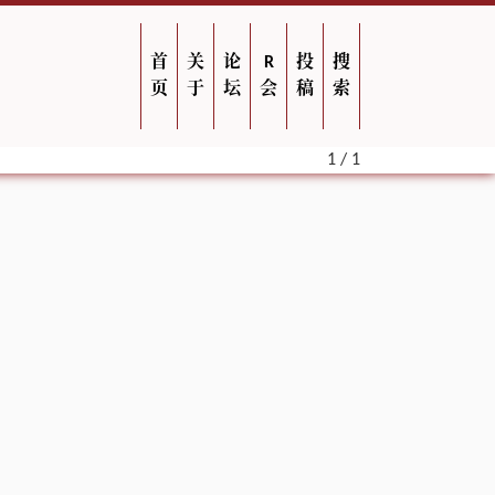
首
关
论
R
投
搜
页
于
坛
会
稿
索
1 / 1