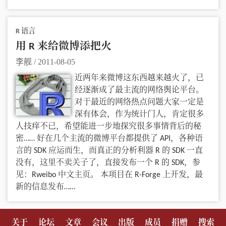
R 语言
用 R 来给微博添把火
李舰
/
2011-08-05
近两年来微博这东西越来越火了，已
经逐渐成了最主流的网络舆论平台。
对于最近的网络热点问题大家一定是
深有体会，作为统计门人，肯定很多
人技痒不已，希望能进一步地探究很多事情背后的秘
密…… 好在几个主流的微博平台都提供了 API，各种语
言的 SDK 应运而生，而真正的分析利器 R 的 SDK 一直
没有，这里不卖关子了，直接发布一个 R 的 SDK，参
见：Rweibo 中文主页。 本项目在 R-Forge 上开发，最
新的信息发布……
关于
论坛
文章
会议
出版
成员
捐赠
搜索