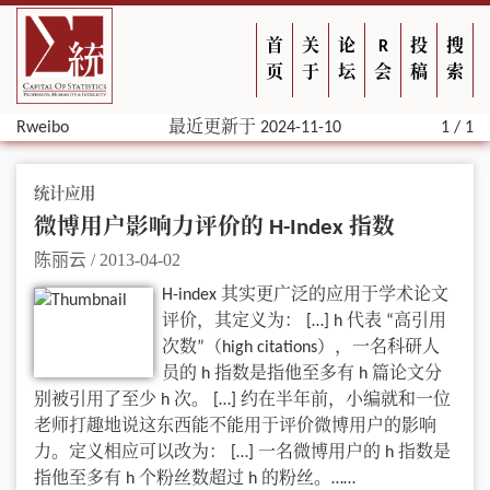
首
关
论
R
投
搜
页
于
坛
会
稿
索
Rweibo
最近更新于 2024-11-10
1 / 1
统计应用
微博用户影响力评价的 H-Index 指数
陈丽云
/
2013-04-02
H-index 其实更广泛的应用于学术论文
评价，其定义为： […] h 代表 “高引用
次数”（high citations），一名科研人
员的 h 指数是指他至多有 h 篇论文分
别被引用了至少 h 次。 […] 约在半年前，小编就和一位
老师打趣地说这东西能不能用于评价微博用户的影响
力。定义相应可以改为： […] 一名微博用户的 h 指数是
指他至多有 h 个粉丝数超过 h 的粉丝。……